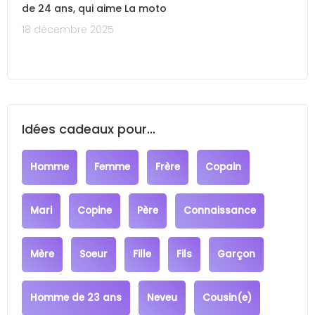
de 24 ans, qui aime La moto
18 décembre 2025
Idées cadeaux pour...
Homme
Femme
Frère
Copain
Mari
Copine
Père
Connaissance
Mère
Soeur
Fille
Fils
Garçon
Homme de 23 ans
Neveu
Cousin(e)