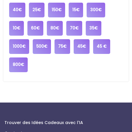
40€
25€
150€
15€
300€
10€
60€
80€
70€
35€
1000€
500€
75€
45€
45 €
800€
Trouver des Idées Cadeaux avec l'IA