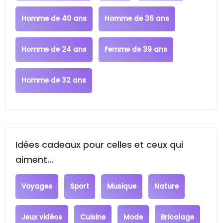
Homme de 40 ans
Homme de 36 ans
Homme de 24 ans
Femme de 39 ans
Homme de 32 ans
Idées cadeaux pour celles et ceux qui
aiment...
Voyages
Sport
Musique
Nature
Jeux vidéos
Cuisine
Mode
Bricolage