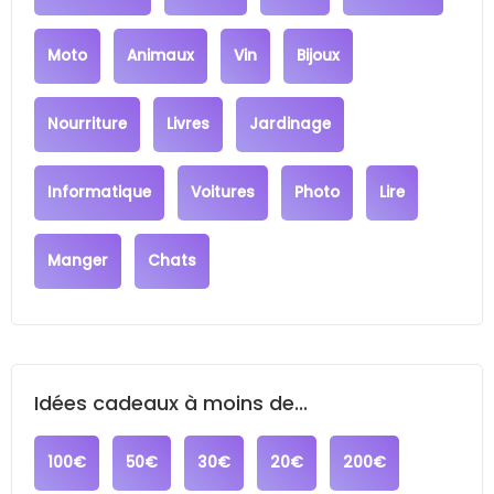
Moto
Animaux
Vin
Bijoux
Nourriture
Livres
Jardinage
Informatique
Voitures
Photo
Lire
Manger
Chats
Idées cadeaux à moins de...
100€
50€
30€
20€
200€