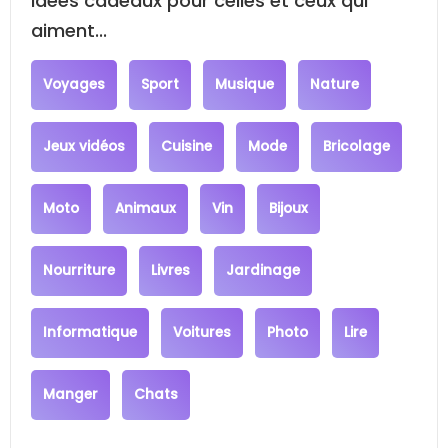
Idées cadeaux pour celles et ceux qui
aiment...
Voyages
Sport
Musique
Nature
Jeux vidéos
Cuisine
Mode
Bricolage
Moto
Animaux
Vin
Bijoux
Nourriture
Livres
Jardinage
Informatique
Voitures
Photo
Lire
Manger
Chats