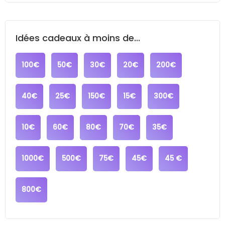
Idées cadeaux à moins de...
100€
50€
30€
20€
200€
40€
25€
150€
15€
300€
10€
60€
80€
70€
35€
1000€
500€
75€
45€
45 €
800€