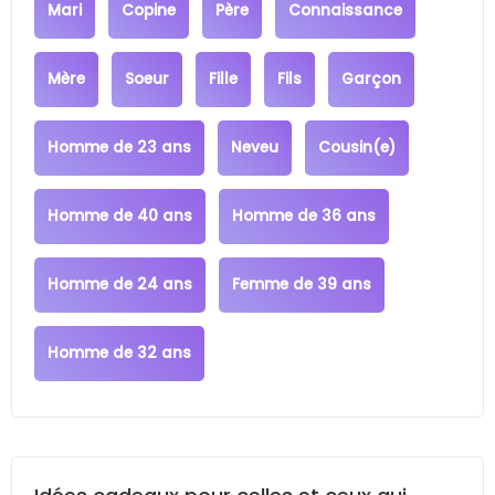
Mari
Copine
Père
Connaissance
Mère
Soeur
Fille
Fils
Garçon
Homme de 23 ans
Neveu
Cousin(e)
Homme de 40 ans
Homme de 36 ans
Homme de 24 ans
Femme de 39 ans
Homme de 32 ans