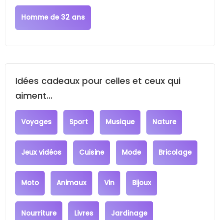
Homme de 32 ans
Idées cadeaux pour celles et ceux qui
aiment...
Voyages
Sport
Musique
Nature
Jeux vidéos
Cuisine
Mode
Bricolage
Moto
Animaux
Vin
Bijoux
Nourriture
Livres
Jardinage