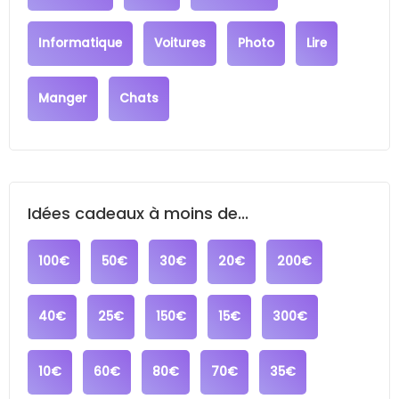
Informatique
Voitures
Photo
Lire
Manger
Chats
Idées cadeaux à moins de...
100€
50€
30€
20€
200€
40€
25€
150€
15€
300€
10€
60€
80€
70€
35€