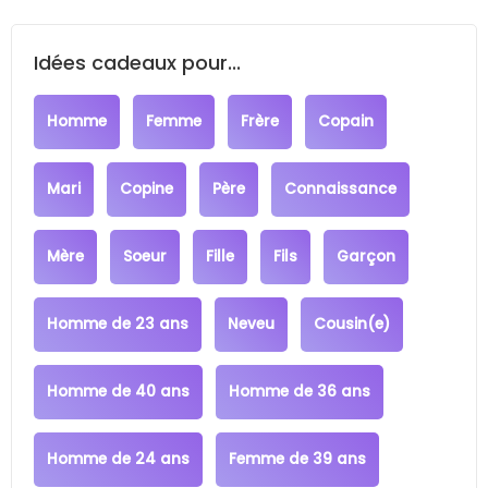
Idées cadeaux pour...
Homme
Femme
Frère
Copain
Mari
Copine
Père
Connaissance
Mère
Soeur
Fille
Fils
Garçon
Homme de 23 ans
Neveu
Cousin(e)
Homme de 40 ans
Homme de 36 ans
Homme de 24 ans
Femme de 39 ans