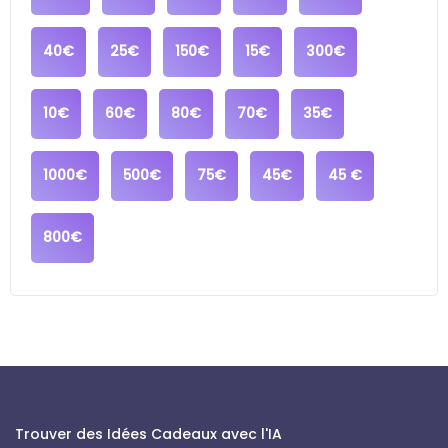
40€
25€
150€
15€
300€
10€
60€
80€
70€
35€
1000€
500€
75€
45€
45 €
800€
Trouver des Idées Cadeaux avec l'IA