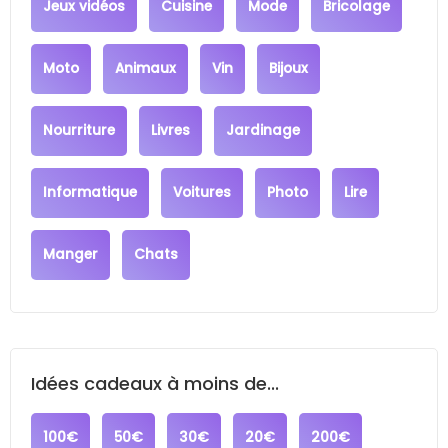
Jeux vidéos
Cuisine
Mode
Bricolage
Moto
Animaux
Vin
Bijoux
Nourriture
Livres
Jardinage
Informatique
Voitures
Photo
Lire
Manger
Chats
Idées cadeaux à moins de...
100€
50€
30€
20€
200€