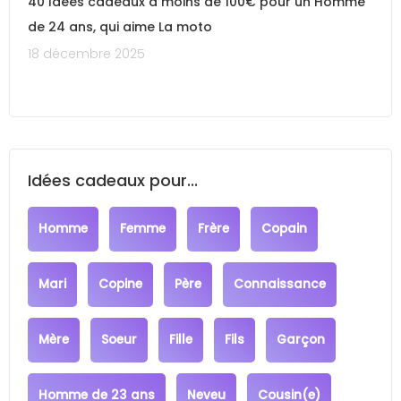
40 Idées cadeaux à moins de 100€ pour un Homme
de 24 ans, qui aime La moto
18 décembre 2025
Idées cadeaux pour...
Homme
Femme
Frère
Copain
Mari
Copine
Père
Connaissance
Mère
Soeur
Fille
Fils
Garçon
Homme de 23 ans
Neveu
Cousin(e)