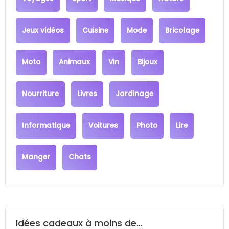
Jeux vidéos
Cuisine
Mode
Bricolage
Moto
Animaux
Vin
Bijoux
Nourriture
Livres
Jardinage
Informatique
Voitures
Photo
Lire
Manger
Chats
Idées cadeaux à moins de...