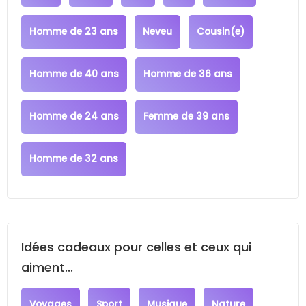
Homme de 23 ans
Neveu
Cousin(e)
Homme de 40 ans
Homme de 36 ans
Homme de 24 ans
Femme de 39 ans
Homme de 32 ans
Idées cadeaux pour celles et ceux qui
aiment...
Voyages
Sport
Musique
Nature