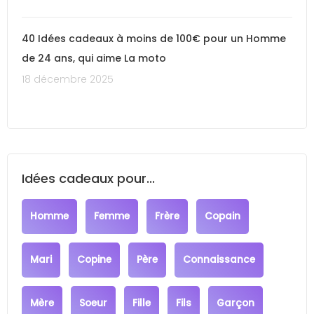
40 Idées cadeaux à moins de 100€ pour un Homme
de 24 ans, qui aime La moto
18 décembre 2025
Idées cadeaux pour...
Homme
Femme
Frère
Copain
Mari
Copine
Père
Connaissance
Mère
Soeur
Fille
Fils
Garçon