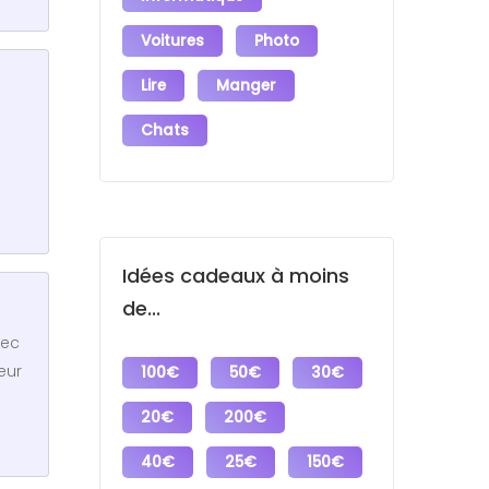
Voitures
Photo
Lire
Manger
Chats
Idées cadeaux à moins
de...
vec
eur
100€
50€
30€
20€
200€
40€
25€
150€