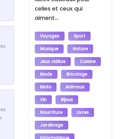
celles et ceux qui
aiment...
Voyages
Sport
nts
Musique
Nature
Jeux vidéos
Cuisine
Mode
Bricolage
Moto
Animaux
Vin
Bijoux
es.
Nourriture
Livres
a
Jardinage
Informatique