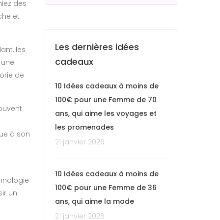
hiez des
che et
Les dernières idées
ant, les
cadeaux
t une
orie de
10 Idées cadeaux à moins de
100€ pour une Femme de 70
souvent
ans, qui aime les voyages et
e
les promenades
bue à son
21 janvier 2026
10 Idées cadeaux à moins de
chnologie
100€ pour une Femme de 36
ir un
ans, qui aime la mode
21 janvier 2026