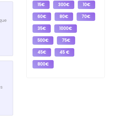
15€
300€
10€
60€
80€
70€
ique
35€
1000€
500€
75€
45€
45 €
800€
es