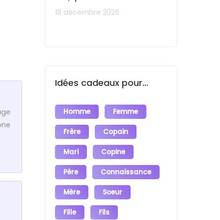
18 décembre 2025
Idées cadeaux pour...
Homme
Femme
age
one
Frère
Copain
Mari
Copine
Père
Connaissance
Mère
Soeur
Fille
Fils