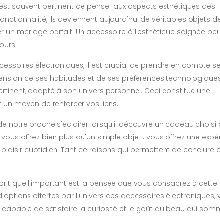
 est souvent pertinent de penser aux aspects esthétiques des
fonctionnalité, ils deviennent aujourd'hui de véritables objets de
r un mariage parfait. Un accessoire à l'esthétique soignée peut
ours.
cessoires électroniques, il est crucial de prendre en compte s
ension de ses habitudes et de ses préférences technologique
ertinent, adapté à son univers personnel. Ceci constitue une
t un moyen de renforcer vos liens.
ge de notre proche s'éclairer lorsqu'il découvre un cadeau choisi
vous offrez bien plus qu'un simple objet : vous offrez une expé
plaisir quotidien. Tant de raisons qui permettent de conclure
esprit que l'important est la pensée que vous consacrez à cette
d'options offertes par l'univers des accessoires électroniques,
e, capable de satisfaire la curiosité et le goût du beau qui somm