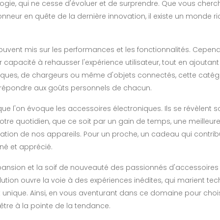
logie, qui ne cesse d'évoluer et de surprendre. Que vous cherc
neur en quête de la dernière innovation, il existe un monde ri
souvent mis sur les performances et les fonctionnalités. Cepend
capacité à rehausser l'expérience utilisateur, tout en ajoutan
 coques, de chargeurs ou même d'objets connectés, cette catég
r répondre aux goûts personnels de chacun.
sque l'on évoque les accessoires électroniques. Ils se révèlent 
otre quotidien, que ce soit par un gain de temps, une meilleur
isation de nos appareils. Pour un proche, un cadeau qui contri
nné et apprécié.
pansion et la soif de nouveauté des passionnés d'accessoires
lution ouvre la voie à des expériences inédites, qui marient te
 unique. Ainsi, en vous aventurant dans ce domaine pour chois
'être à la pointe de la tendance.