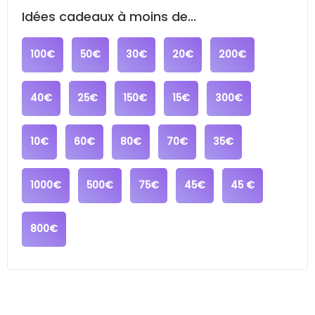
Idées cadeaux à moins de...
100€
50€
30€
20€
200€
40€
25€
150€
15€
300€
10€
60€
80€
70€
35€
1000€
500€
75€
45€
45 €
800€