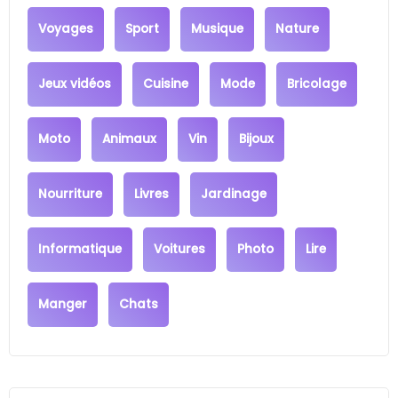
Voyages
Sport
Musique
Nature
Jeux vidéos
Cuisine
Mode
Bricolage
Moto
Animaux
Vin
Bijoux
Nourriture
Livres
Jardinage
Informatique
Voitures
Photo
Lire
Manger
Chats