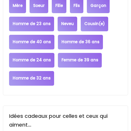
Mère
Soeur
Fille
Fils
Garçon
Homme de 23 ans
Neveu
Cousin(e)
Homme de 40 ans
Homme de 36 ans
Homme de 24 ans
Femme de 39 ans
Homme de 32 ans
Idées cadeaux pour celles et ceux qui
aiment...