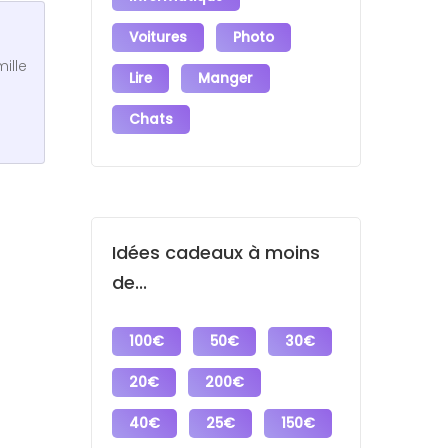
Voitures
Photo
ille
Lire
Manger
Chats
Idées cadeaux à moins
de...
100€
50€
30€
20€
200€
40€
25€
150€