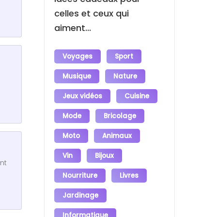
celles et ceux qui
aiment...
Voyages
Sport
Musique
Nature
Jeux vidéos
Cuisine
Mode
Bricolage
Moto
Animaux
Vin
Bijoux
nt
Nourriture
Livres
Jardinage
Informatique