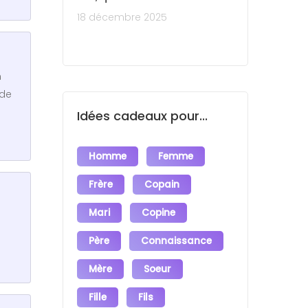
18 décembre 2025
n
 de
Idées cadeaux pour...
Homme
Femme
Frère
Copain
Mari
Copine
Père
Connaissance
Mère
Soeur
Fille
Fils