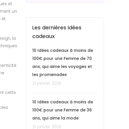
ues et
lement un
 et
Les dernières idées
cadeaux
esign, la
echniques
10 Idées cadeaux à moins de
100€ pour une Femme de 70
henticité
ans, qui aime les voyages et
une
les promenades
21 janvier 2026
ir cette
10 Idées cadeaux à moins de
bles
100€ pour une Femme de 36
ans, qui aime la mode
21 janvier 2026