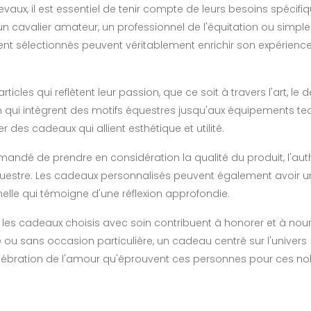
ux, il est essentiel de tenir compte de leurs besoins spécifiq
 un cavalier amateur, un professionnel de l'équitation ou simp
 sélectionnés peuvent véritablement enrichir son expérience
les qui reflètent leur passion, que ce soit à travers l'art, le d
n qui intègrent des motifs équestres jusqu'aux équipements t
er des cadeaux qui allient esthétique et utilité.
mmandé de prendre en considération la qualité du produit, l'aut
équestre. Les cadeaux personnalisés peuvent également avoir 
elle qui témoigne d'une réflexion approfondie.
t les cadeaux choisis avec soin contribuent à honorer et à nourr
e ou sans occasion particulière, un cadeau centré sur l'univers
célébration de l'amour qu'éprouvent ces personnes pour ces no