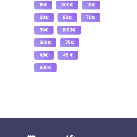
15€
300€
10€
60€
80€
70€
35€
1000€
500€
75€
45€
45 €
800€