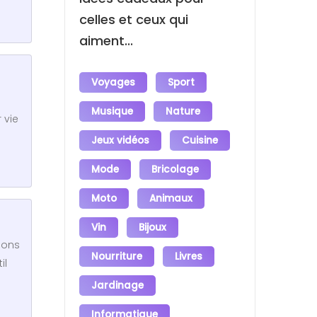
celles et ceux qui
aiment...
Voyages
Sport
Musique
Nature
 vie
Jeux vidéos
Cuisine
Mode
Bricolage
Moto
Animaux
Vin
Bijoux
ions
Nourriture
Livres
il
Jardinage
Informatique