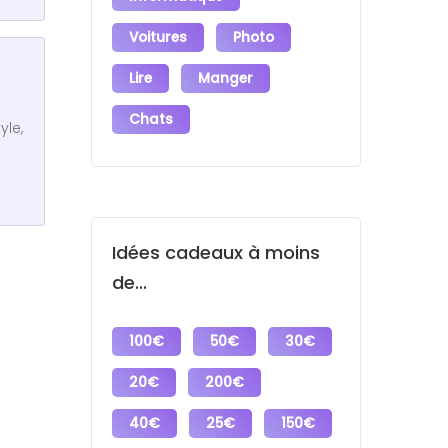
Voitures
Photo
Lire
Manger
Chats
yle,
Idées cadeaux à moins
de...
100€
50€
30€
20€
200€
40€
25€
150€