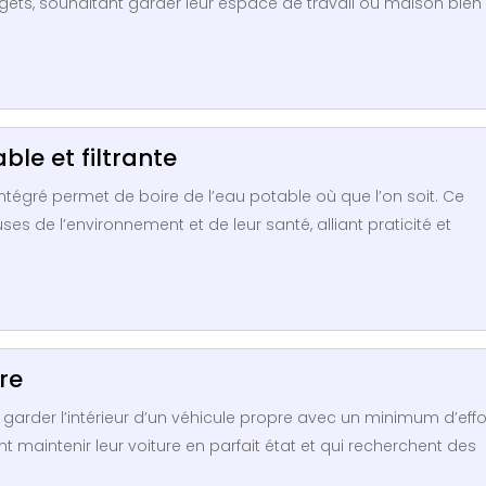
ets, souhaitant garder leur espace de travail ou maison bien
able et filtrante
e intégré permet de boire de l’eau potable où que l’on soit. Ce
s de l’environnement et de leur santé, alliant praticité et
re
 garder l’intérieur d’un véhicule propre avec un minimum d’effor
 maintenir leur voiture en parfait état et qui recherchent des