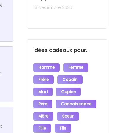
e.
18 décembre 2025
Idées cadeaux pour...
Homme
Femme
t
Frère
Copain
Mari
Copine
Père
Connaissance
Mère
Soeur
t
Fille
Fils