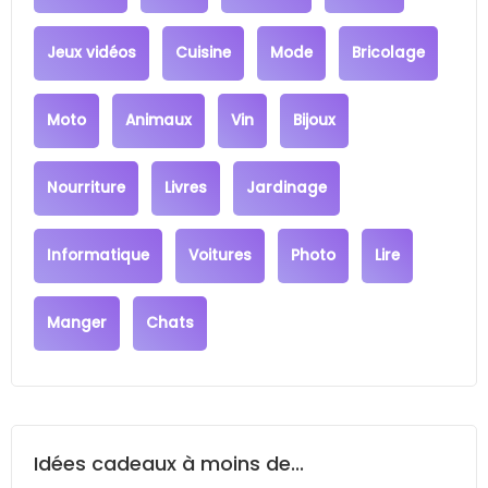
Jeux vidéos
Cuisine
Mode
Bricolage
Moto
Animaux
Vin
Bijoux
Nourriture
Livres
Jardinage
Informatique
Voitures
Photo
Lire
Manger
Chats
Idées cadeaux à moins de...