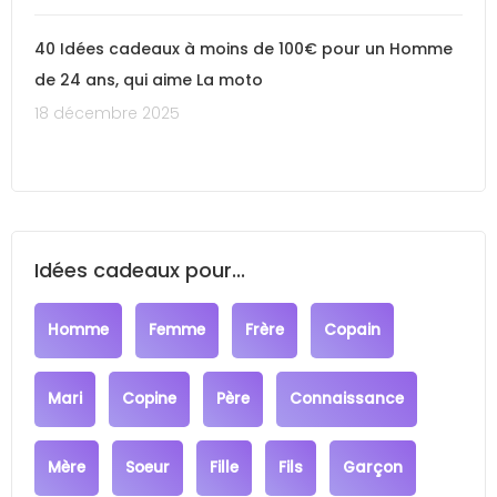
40 Idées cadeaux à moins de 100€ pour un Homme
de 24 ans, qui aime La moto
18 décembre 2025
Idées cadeaux pour...
Homme
Femme
Frère
Copain
Mari
Copine
Père
Connaissance
Mère
Soeur
Fille
Fils
Garçon