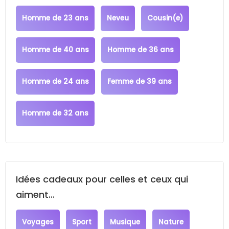
Homme de 23 ans
Neveu
Cousin(e)
Homme de 40 ans
Homme de 36 ans
Homme de 24 ans
Femme de 39 ans
Homme de 32 ans
Idées cadeaux pour celles et ceux qui
aiment...
Voyages
Sport
Musique
Nature