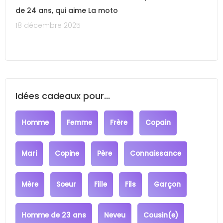
de 24 ans, qui aime La moto
18 décembre 2025
Idées cadeaux pour...
Homme
Femme
Frère
Copain
Mari
Copine
Père
Connaissance
Mère
Soeur
Fille
Fils
Garçon
Homme de 23 ans
Neveu
Cousin(e)