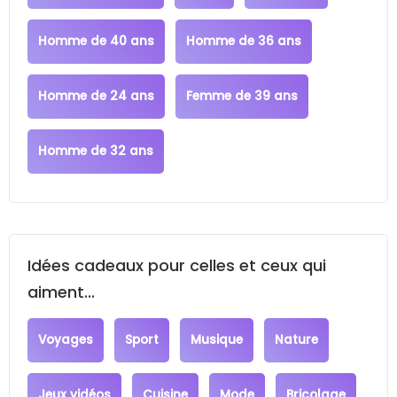
Homme de 40 ans
Homme de 36 ans
Homme de 24 ans
Femme de 39 ans
Homme de 32 ans
Idées cadeaux pour celles et ceux qui
aiment...
Voyages
Sport
Musique
Nature
Jeux vidéos
Cuisine
Mode
Bricolage