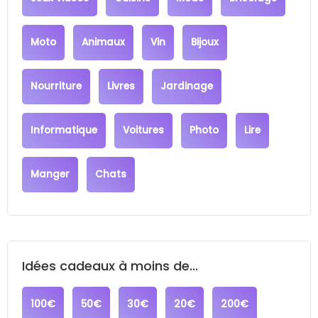
Moto
Animaux
Vin
Bijoux
Nourriture
Livres
Jardinage
Informatique
Voitures
Photo
Lire
Manger
Chats
Idées cadeaux à moins de...
100€
50€
30€
20€
200€