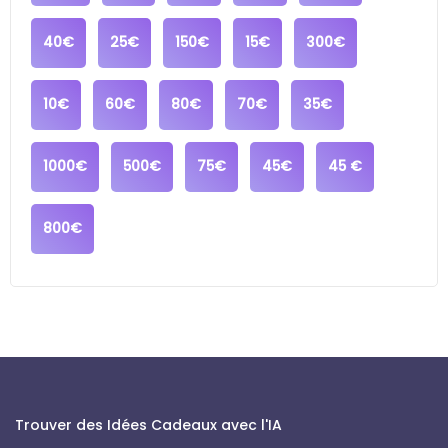
40€
25€
150€
15€
300€
10€
60€
80€
70€
35€
1000€
500€
75€
45€
45 €
800€
Trouver des Idées Cadeaux avec l'IA