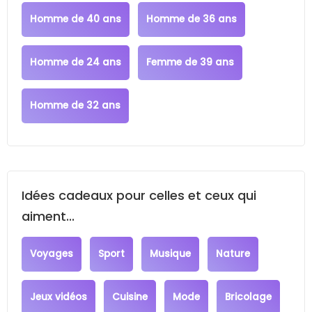
Homme de 40 ans
Homme de 36 ans
Homme de 24 ans
Femme de 39 ans
Homme de 32 ans
Idées cadeaux pour celles et ceux qui
aiment...
Voyages
Sport
Musique
Nature
Jeux vidéos
Cuisine
Mode
Bricolage