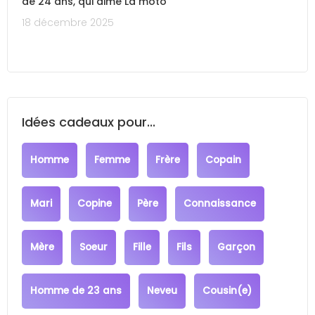
de 24 ans, qui aime La moto
18 décembre 2025
Idées cadeaux pour...
Homme
Femme
Frère
Copain
Mari
Copine
Père
Connaissance
Mère
Soeur
Fille
Fils
Garçon
Homme de 23 ans
Neveu
Cousin(e)