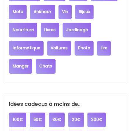
Moto
Animaux
Vin
Bijoux
Nourriture
Livres
Jardinage
Informatique
Voitures
Photo
Lire
Manger
Chats
Idées cadeaux à moins de...
100€
50€
30€
20€
200€