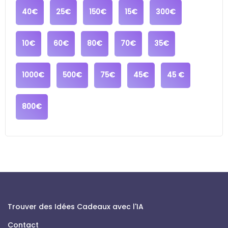
40€
25€
150€
15€
300€
10€
60€
80€
70€
35€
1000€
500€
75€
45€
45 €
800€
Trouver des Idées Cadeaux avec l'IA
Contact