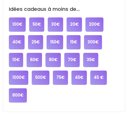
Idées cadeaux à moins de...
100€
50€
30€
20€
200€
40€
25€
150€
15€
300€
10€
60€
80€
70€
35€
1000€
500€
75€
45€
45 €
800€