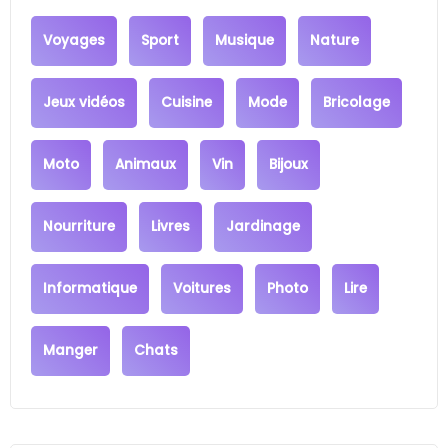
Voyages
Sport
Musique
Nature
Jeux vidéos
Cuisine
Mode
Bricolage
Moto
Animaux
Vin
Bijoux
Nourriture
Livres
Jardinage
Informatique
Voitures
Photo
Lire
Manger
Chats