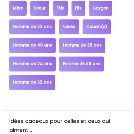
Mère
Soeur
Fille
Fils
Garçon
Homme de 23 ans
Neveu
Cousin(e)
Homme de 40 ans
Homme de 36 ans
Homme de 24 ans
Femme de 39 ans
Homme de 32 ans
Idées cadeaux pour celles et ceux qui
aiment...