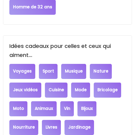
Homme de 32 ans
Idées cadeaux pour celles et ceux qui
aiment...
Voyages
Sport
Musique
Nature
Jeux vidéos
Cuisine
Mode
Bricolage
Moto
Animaux
Vin
Bijoux
Nourriture
Livres
Jardinage