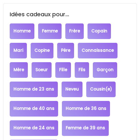
Idées cadeaux pour...
Homme
Femme
Frère
Copain
Mari
Copine
Père
Connaissance
Mère
Soeur
Fille
Fils
Garçon
Homme de 23 ans
Neveu
Cousin(e)
Homme de 40 ans
Homme de 36 ans
Homme de 24 ans
Femme de 39 ans