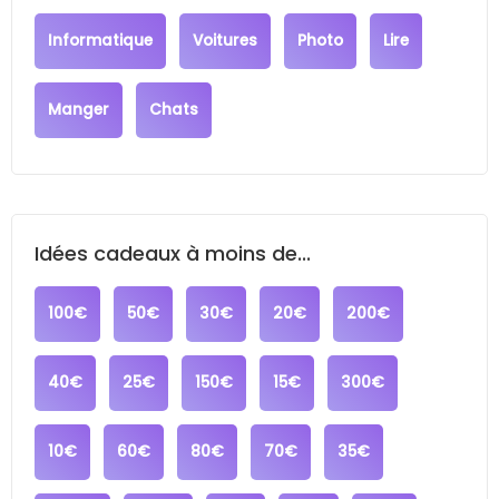
Informatique
Voitures
Photo
Lire
Manger
Chats
Idées cadeaux à moins de...
100€
50€
30€
20€
200€
40€
25€
150€
15€
300€
10€
60€
80€
70€
35€