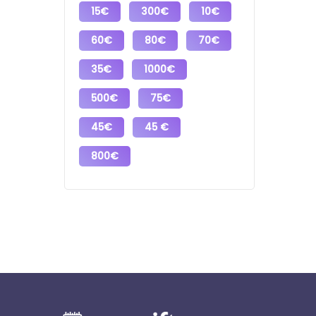
15€
300€
10€
60€
80€
70€
35€
1000€
500€
75€
45€
45 €
800€