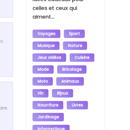
celles et ceux qui
aiment...
Voyages
Sport
ec
Musique
Nature
Jeux vidéos
Cuisine
Mode
Bricolage
Moto
Animaux
Vin
Bijoux
Nourriture
Livres
dans
Jardinage
Informatique