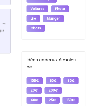
Voitures
Photo
Lire
Manger
oute
Chats
qui
Idées cadeaux à moins
de...
100€
50€
30€
20€
200€
40€
25€
150€