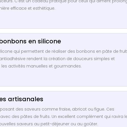
douceurs. C’est un cadeau pratique pour ceux qui aiment prolon
ière efficace et esthétique.
bonbons en silicone
cone qui permettent de réaliser des bonbons en pâte de frui
té antiadhésive rendent la création de douceurs simples et
 les activités manuelles et gourmandes.
es artisanales
oposant des saveurs comme fraise, abricot ou figue. Ces
avec des pâtes de fruits. Un excellent complément qui ravira l
uvelles saveurs au petit-déjeuner ou au goûter.