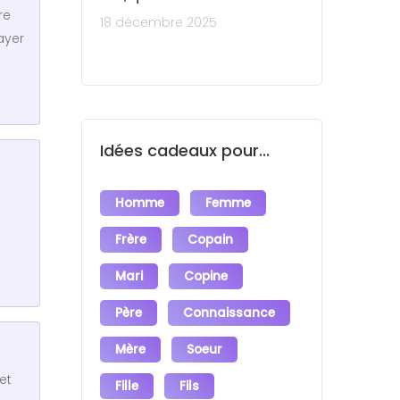
re
18 décembre 2025
ayer
Idées cadeaux pour...
Homme
Femme
Frère
Copain
Mari
Copine
Père
Connaissance
Mère
Soeur
et
Fille
Fils