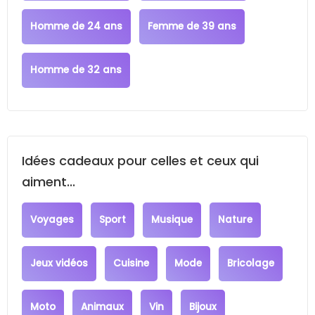
Homme de 24 ans
Femme de 39 ans
Homme de 32 ans
Idées cadeaux pour celles et ceux qui
aiment...
Voyages
Sport
Musique
Nature
Jeux vidéos
Cuisine
Mode
Bricolage
Moto
Animaux
Vin
Bijoux