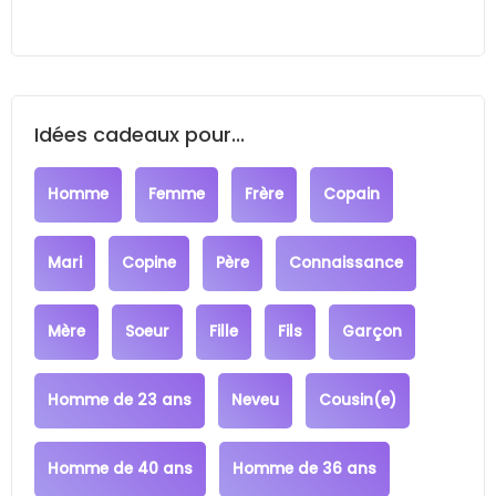
Idées cadeaux pour...
Homme
Femme
Frère
Copain
Mari
Copine
Père
Connaissance
Mère
Soeur
Fille
Fils
Garçon
Homme de 23 ans
Neveu
Cousin(e)
Homme de 40 ans
Homme de 36 ans