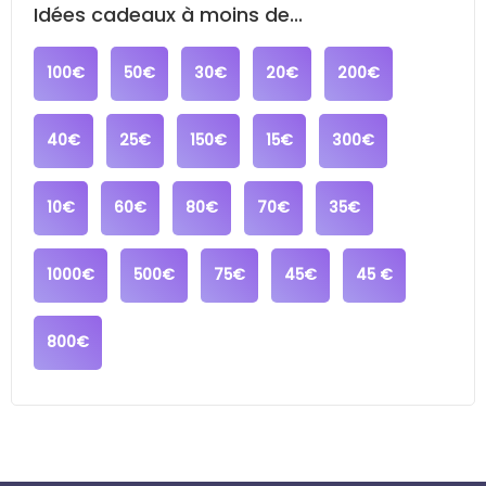
Idées cadeaux à moins de...
100€
50€
30€
20€
200€
40€
25€
150€
15€
300€
10€
60€
80€
70€
35€
1000€
500€
75€
45€
45 €
800€