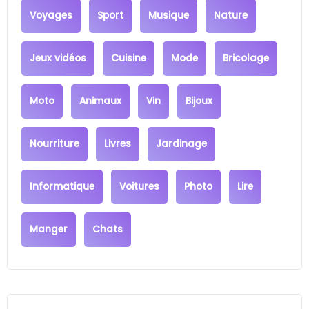
Voyages
Sport
Musique
Nature
Jeux vidéos
Cuisine
Mode
Bricolage
Moto
Animaux
Vin
Bijoux
Nourriture
Livres
Jardinage
Informatique
Voitures
Photo
Lire
Manger
Chats