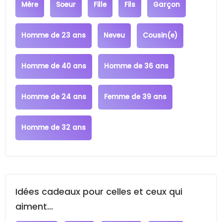
Mère
Soeur
Fille
Fils
Garçon
Homme de 23 ans
Neveu
Cousin(e)
Homme de 40 ans
Homme de 36 ans
Homme de 24 ans
Femme de 39 ans
Homme de 32 ans
Idées cadeaux pour celles et ceux qui
aiment...