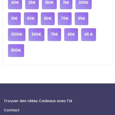
40€
25€
150€
15€
300€
10€
60€
80€
70€
35€
1000€
500€
75€
45€
45 €
800€
Trouver des Idées Cadeaux avec l'IA
Contact