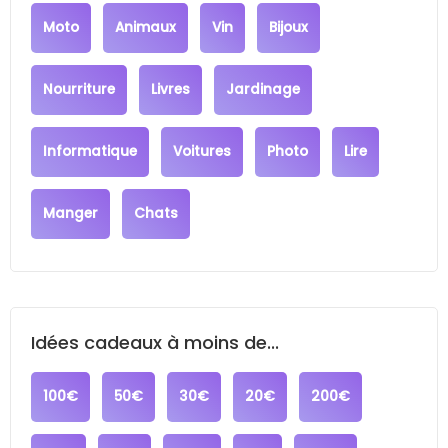
Moto
Animaux
Vin
Bijoux
Nourriture
Livres
Jardinage
Informatique
Voitures
Photo
Lire
Manger
Chats
Idées cadeaux à moins de...
100€
50€
30€
20€
200€