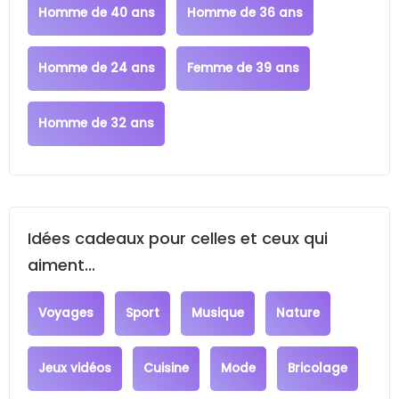
Homme de 40 ans
Homme de 36 ans
Homme de 24 ans
Femme de 39 ans
Homme de 32 ans
Idées cadeaux pour celles et ceux qui
aiment...
Voyages
Sport
Musique
Nature
Jeux vidéos
Cuisine
Mode
Bricolage