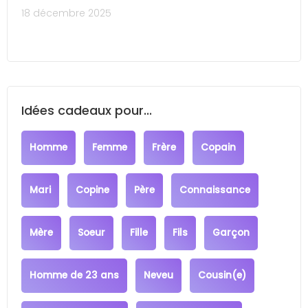
18 décembre 2025
Idées cadeaux pour...
Homme
Femme
Frère
Copain
Mari
Copine
Père
Connaissance
Mère
Soeur
Fille
Fils
Garçon
Homme de 23 ans
Neveu
Cousin(e)