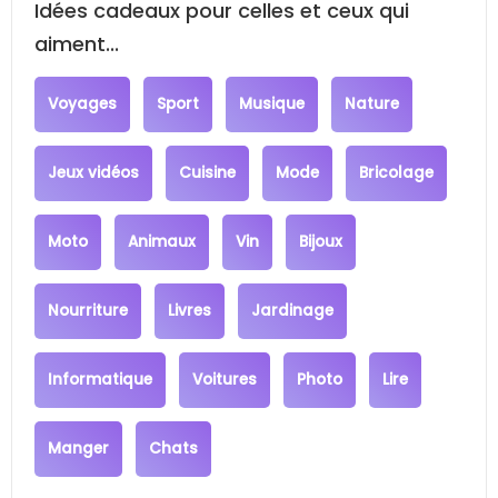
Idées cadeaux pour celles et ceux qui
aiment...
Voyages
Sport
Musique
Nature
Jeux vidéos
Cuisine
Mode
Bricolage
Moto
Animaux
Vin
Bijoux
Nourriture
Livres
Jardinage
Informatique
Voitures
Photo
Lire
Manger
Chats