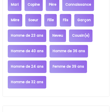
Mari
Copine
Père
Connaissance
Mère
Soeur
Fille
Fils
Garçon
Homme de 23 ans
Neveu
Cousin(e)
Homme de 40 ans
Homme de 36 ans
Homme de 24 ans
Femme de 39 ans
Homme de 32 ans