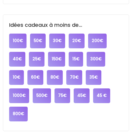
Idées cadeaux à moins de...
100€
50€
30€
20€
200€
40€
25€
150€
15€
300€
10€
60€
80€
70€
35€
1000€
500€
75€
45€
45 €
800€