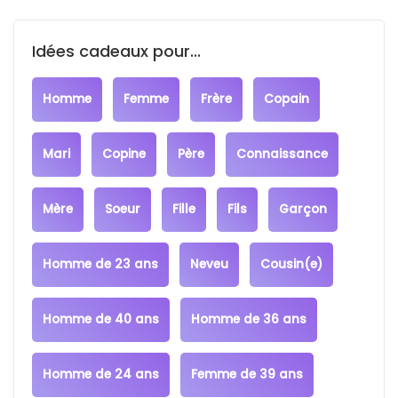
Idées cadeaux pour...
Homme
Femme
Frère
Copain
Mari
Copine
Père
Connaissance
Mère
Soeur
Fille
Fils
Garçon
Homme de 23 ans
Neveu
Cousin(e)
Homme de 40 ans
Homme de 36 ans
Homme de 24 ans
Femme de 39 ans