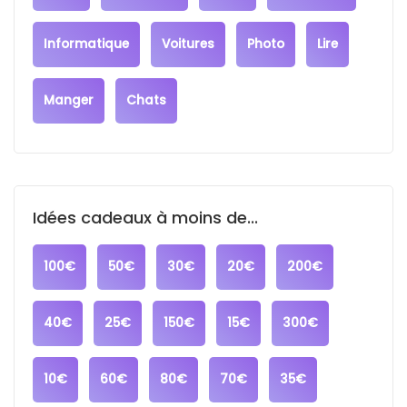
Informatique
Voitures
Photo
Lire
Manger
Chats
Idées cadeaux à moins de...
100€
50€
30€
20€
200€
40€
25€
150€
15€
300€
10€
60€
80€
70€
35€