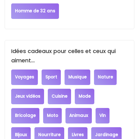
Homme de 32 ans
Idées cadeaux pour celles et ceux qui
aiment...
Voyages
Sport
Musique
Nature
Jeux vidéos
Cuisine
Mode
Bricolage
Moto
Animaux
Vin
Bijoux
Nourriture
Livres
Jardinage