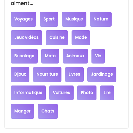
aiment...
Voyages
Sport
Musique
Nature
Jeux vidéos
Cuisine
Mode
Bricolage
Moto
Animaux
Vin
Bijoux
Nourriture
Livres
Jardinage
Informatique
Voitures
Photo
Lire
Manger
Chats