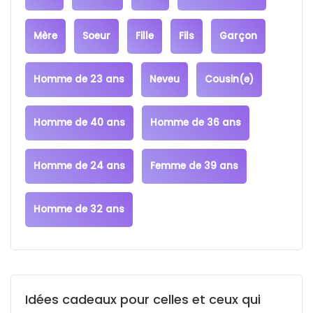
Mère
Soeur
Fille
Fils
Garçon
Homme de 23 ans
Neveu
Cousin(e)
Homme de 40 ans
Homme de 36 ans
Homme de 24 ans
Femme de 39 ans
Homme de 32 ans
Idées cadeaux pour celles et ceux qui