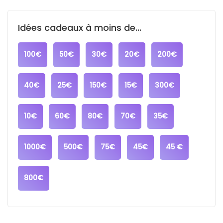
Idées cadeaux à moins de...
100€
50€
30€
20€
200€
40€
25€
150€
15€
300€
10€
60€
80€
70€
35€
1000€
500€
75€
45€
45 €
800€