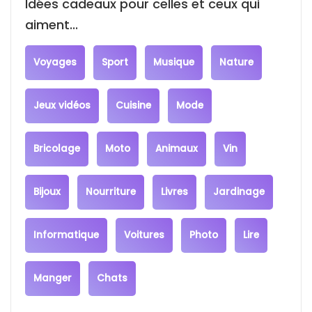
Idées cadeaux pour celles et ceux qui
aiment...
Voyages
Sport
Musique
Nature
Jeux vidéos
Cuisine
Mode
Bricolage
Moto
Animaux
Vin
Bijoux
Nourriture
Livres
Jardinage
Informatique
Voitures
Photo
Lire
Manger
Chats