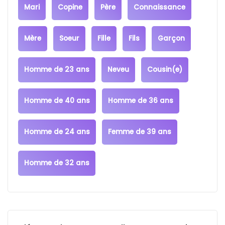
Mari
Copine
Père
Connaissance
Mère
Soeur
Fille
Fils
Garçon
Homme de 23 ans
Neveu
Cousin(e)
Homme de 40 ans
Homme de 36 ans
Homme de 24 ans
Femme de 39 ans
Homme de 32 ans