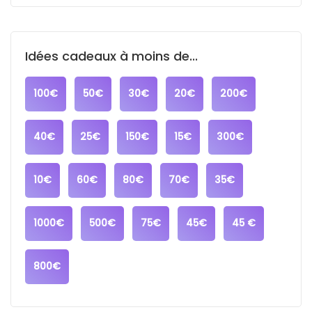
Idées cadeaux à moins de...
100€
50€
30€
20€
200€
40€
25€
150€
15€
300€
10€
60€
80€
70€
35€
1000€
500€
75€
45€
45 €
800€