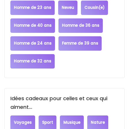
Homme de 23 ans
Neveu
Cousin(e)
Homme de 40 ans
Homme de 36 ans
Homme de 24 ans
Femme de 39 ans
Homme de 32 ans
Idées cadeaux pour celles et ceux qui
aiment...
Voyages
Sport
Musique
Nature