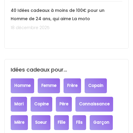
40 Idées cadeaux à moins de 100€ pour un
Homme de 24 ans, qui aime La moto
18 décembre 2025
Idées cadeaux pour...
Homme
Femme
Frère
Copain
Mari
Copine
Père
Connaissance
Mère
Soeur
Fille
Fils
Garçon