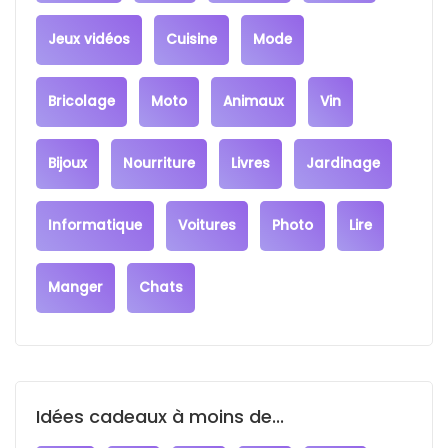
Jeux vidéos
Cuisine
Mode
Bricolage
Moto
Animaux
Vin
Bijoux
Nourriture
Livres
Jardinage
Informatique
Voitures
Photo
Lire
Manger
Chats
Idées cadeaux à moins de...