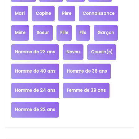
Mari
Copine
Père
Connaissance
Mère
Soeur
Fille
Fils
Garçon
Homme de 23 ans
Neveu
Cousin(e)
Homme de 40 ans
Homme de 36 ans
Homme de 24 ans
Femme de 39 ans
Homme de 32 ans