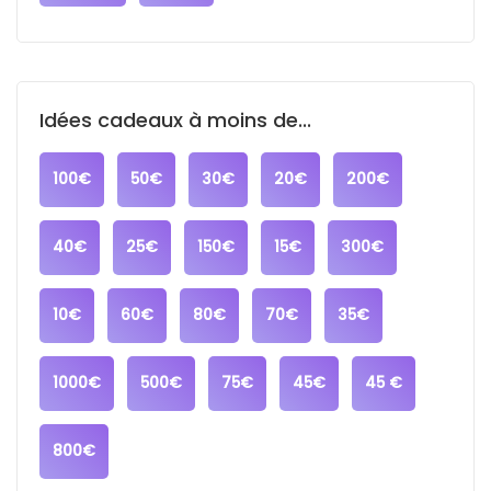
Idées cadeaux à moins de...
100€
50€
30€
20€
200€
40€
25€
150€
15€
300€
10€
60€
80€
70€
35€
1000€
500€
75€
45€
45 €
800€