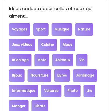
Idées cadeaux pour celles et ceux qui
aiment...
Voyages
Sport
Musique
Nature
Jeux vidéos
Cuisine
Mode
Bricolage
Moto
Animaux
Vin
Bijoux
Nourriture
Livres
Jardinage
Informatique
Voitures
Photo
Lire
Manger
Chats