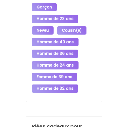
Garçon
Homme de 23 ans
Neveu
Cousin(e)
Homme de 40 ans
Homme de 36 ans
Homme de 24 ans
Femme de 39 ans
Homme de 32 ans
Idées cadeaux pour