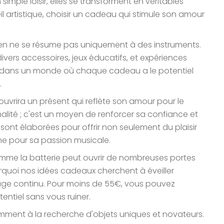
simple loisir, elles se transforment en véritables
l artistique, choisir un cadeau qui stimule son amour
en ne se résume pas uniquement à des instruments.
divers accessoires, jeux éducatifs, et expériences
ez dans un monde où chaque cadeau a le potentiel
.
couvrira un présent qui reflète son amour pour le
inalité ; c'est un moyen de renforcer sa confiance et
ont élaborées pour offrir non seulement du plaisir
me pour sa passion musicale.
omme la batterie peut ouvrir de nombreuses portes
urquoi nos idées cadeaux cherchent à éveiller
ssage continu. Pour moins de 55€, vous pouvez
entiel sans vous ruiner.
mment à la recherche d'objets uniques et novateurs.