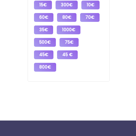
15€
300€
10€
60€
80€
70€
35€
1000€
500€
75€
45€
45 €
800€