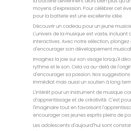
la batterie deviennent alors bien plus qu'un 
moyens d'expression. Pour célébrer cet évei
pour la batterie est une excellente idée.
Découvrir un cadeau pour un jeune musici
L'univers de la musique est vaste, incluant 
interactives. Avec notre sélection, plong
d'encourager son développement musical
Imaginez la joie sur son visage lorsqu'il dé
rythme et le son. Cela va au-delà de l'orig
d'encourager sa passion. Nos suggestions s
immédiat mais aussi un soutien à long ter
L'intérêt pour un instrument de musique c
d'apprentissage et de créativité. C'est po
l'imaginaire tout en favorisant l'apprenti
encourager ces jeunes esprits pleins de pot
Les adolescents d'aujourd'hui sont consta