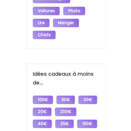
Voitures
Photo
Lire
Manger
Chats
Idées cadeaux à moins
de...
100€
50€
30€
20€
200€
40€
25€
150€