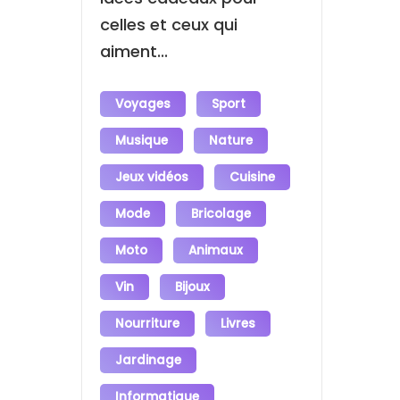
celles et ceux qui
aiment...
Voyages
Sport
Musique
Nature
Jeux vidéos
Cuisine
Mode
Bricolage
Moto
Animaux
Vin
Bijoux
Nourriture
Livres
Jardinage
Informatique