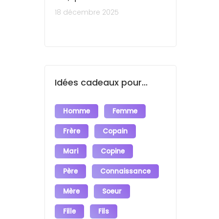
18 décembre 2025
Idées cadeaux pour...
Homme
Femme
Frère
Copain
Mari
Copine
Père
Connaissance
Mère
Soeur
Fille
Fils