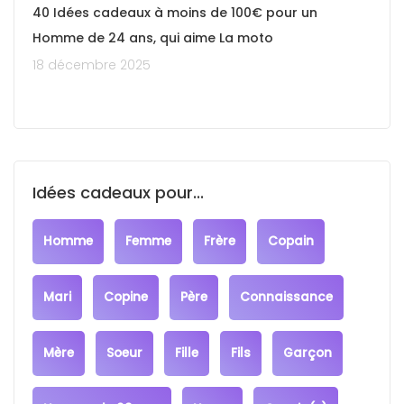
40 Idées cadeaux à moins de 100€ pour un
Homme de 24 ans, qui aime La moto
18 décembre 2025
Idées cadeaux pour...
Homme
Femme
Frère
Copain
Mari
Copine
Père
Connaissance
Mère
Soeur
Fille
Fils
Garçon