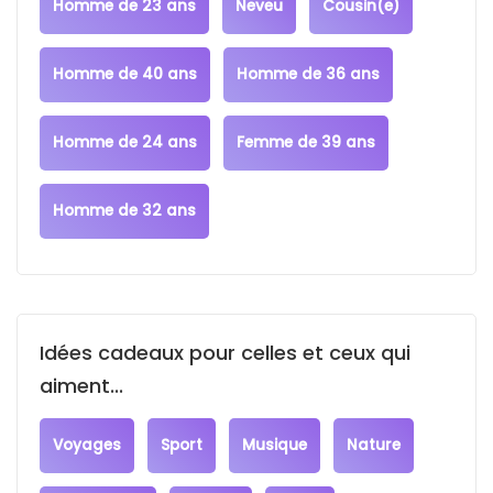
Homme de 23 ans
Neveu
Cousin(e)
Homme de 40 ans
Homme de 36 ans
Homme de 24 ans
Femme de 39 ans
Homme de 32 ans
Idées cadeaux pour celles et ceux qui
aiment...
Voyages
Sport
Musique
Nature