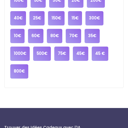
100€
50€
30€
20€
200€
40€
25€
150€
15€
300€
10€
60€
80€
70€
35€
1000€
500€
75€
45€
45 €
800€
Trouver des Idées Cadeaux avec l'IA