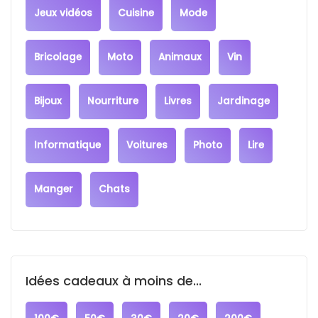
Jeux vidéos
Cuisine
Mode
Bricolage
Moto
Animaux
Vin
Bijoux
Nourriture
Livres
Jardinage
Informatique
Voitures
Photo
Lire
Manger
Chats
Idées cadeaux à moins de...