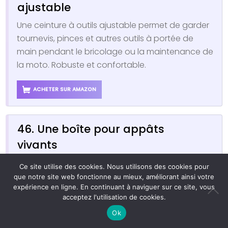
ajustable
Une ceinture à outils ajustable permet de garder
tournevis, pinces et autres outils à portée de
main pendant le bricolage ou la maintenance de
la moto. Robuste et confortable.
ACHETER SUR AMAZON
46. Une boîte pour appâts
vivants
Une boîte conçue pour conserver les appâts
Ce site utilise des cookies. Nous utilisons des cookies pour
vivants en bon état est idéale lors des sorties
que notre site web fonctionne au mieux, améliorant ainsi votre
expérience en ligne. En continuant à naviguer sur ce site, vous
pêche. Son format transportable évite tout
acceptez l'utilisation de cookies.
désagrément lors des déplacements.
Ok
ACHETER SUR AMAZON