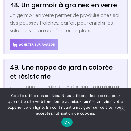
48. Un germoir à graines en verre
Un germoir en verre permet de produire chez soi
des pousses fraîches, parfait pour enrichir les
salades vegan ou décorer les plats.
ACHETER SUR AMAZON
49. Une nappe de jardin colorée
et résistante
Une nappe de jardin égaye les repas en plein air
et résiste aux intempéries, idéale pour organiser
Ce site utilise des cookies. Nous utilisons des cookies pour
des déjeuners vegan sous le soleil ou la tonnelle.
que notre site web fonctionne au mieux, améliorant ainsi votre
expérience en ligne. En continuant à naviguer sur ce site, vous
acceptez l'utilisation de cookies.
ACHETER SUR AMAZON
Ok