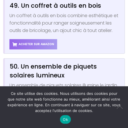
49. Un coffret à outils en bois
Un coffret à outils en bois combine esthétique et
fonctionnalité pour ranger soigneusement les
outils de bricolage, un ajout chic à tout atelier.
ACHETER SUR AMAZON
50. Un ensemble de piquets
solaires lumineux
Un ensemble de piquets solaires illumine le jardin
de manière éco-énergétique, ajoutant une
Ce site utilise des cookies. Nous utilisons des cookies pour
que notre site web fonctionne au mieux, améliorant ainsi votre
atmosphère accueillante à l’extérieur.
expérience en ligne. En continuant à naviguer sur ce site, vous
acceptez l'utilisation de cookies.
ACHETER SUR AMAZON
Ok