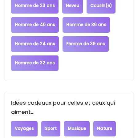
Homme de 23 ans
Neveu
Cousin(e)
Homme de 40 ans
Homme de 36 ans
Homme de 24 ans
Femme de 39 ans
Homme de 32 ans
Idées cadeaux pour celles et ceux qui
aiment...
Voyages
Sport
Musique
Nature