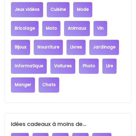
Jeux vidéos
Cuisine
Mode
Bricolage
Moto
Animaux
Vin
Bijoux
Nourriture
Livres
Jardinage
Informatique
Voitures
Photo
Lire
Manger
Chats
Idées cadeaux à moins de...