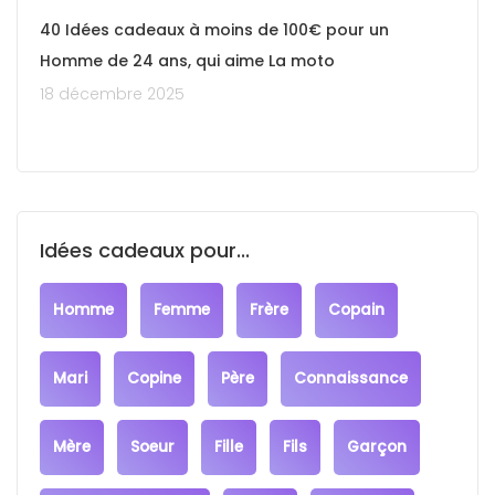
40 Idées cadeaux à moins de 100€ pour un
Homme de 24 ans, qui aime La moto
18 décembre 2025
Idées cadeaux pour...
Homme
Femme
Frère
Copain
Mari
Copine
Père
Connaissance
Mère
Soeur
Fille
Fils
Garçon