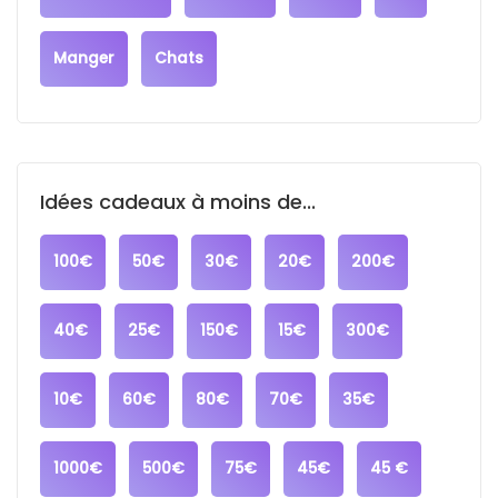
Manger
Chats
Idées cadeaux à moins de...
100€
50€
30€
20€
200€
40€
25€
150€
15€
300€
10€
60€
80€
70€
35€
1000€
500€
75€
45€
45 €