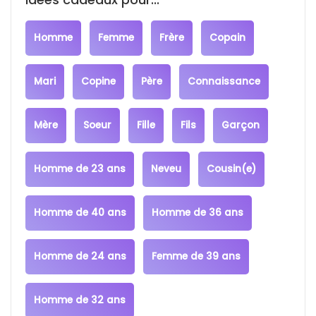
Homme
Femme
Frère
Copain
Mari
Copine
Père
Connaissance
Mère
Soeur
Fille
Fils
Garçon
Homme de 23 ans
Neveu
Cousin(e)
Homme de 40 ans
Homme de 36 ans
Homme de 24 ans
Femme de 39 ans
Homme de 32 ans