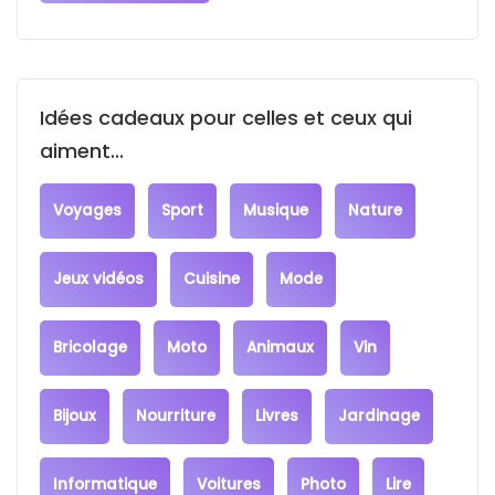
Idées cadeaux pour celles et ceux qui
aiment...
Voyages
Sport
Musique
Nature
Jeux vidéos
Cuisine
Mode
Bricolage
Moto
Animaux
Vin
Bijoux
Nourriture
Livres
Jardinage
Informatique
Voitures
Photo
Lire