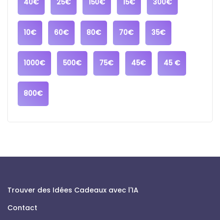
40€
25€
150€
15€
300€
10€
60€
80€
70€
35€
1000€
500€
75€
45€
45 €
800€
Trouver des Idées Cadeaux avec l'IA
Contact