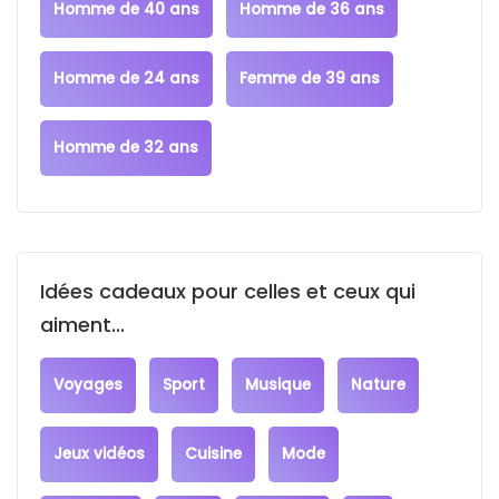
Homme de 40 ans
Homme de 36 ans
Homme de 24 ans
Femme de 39 ans
Homme de 32 ans
Idées cadeaux pour celles et ceux qui
aiment...
Voyages
Sport
Musique
Nature
Jeux vidéos
Cuisine
Mode