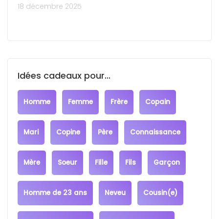
18 décembre 2025
Idées cadeaux pour...
Homme
Femme
Frère
Copain
Mari
Copine
Père
Connaissance
Mère
Soeur
Fille
Fils
Garçon
Homme de 23 ans
Neveu
Cousin(e)