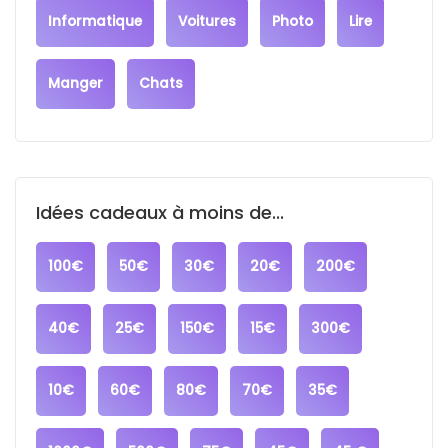
Informatique
Voitures
Photo
Lire
Manger
Chats
Idées cadeaux à moins de...
100€
50€
30€
20€
200€
40€
25€
150€
15€
300€
10€
60€
80€
70€
35€