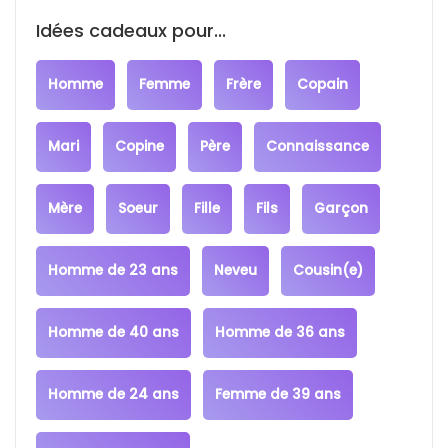
Idées cadeaux pour...
Homme
Femme
Frère
Copain
Mari
Copine
Père
Connaissance
Mère
Soeur
Fille
Fils
Garçon
Homme de 23 ans
Neveu
Cousin(e)
Homme de 40 ans
Homme de 36 ans
Homme de 24 ans
Femme de 39 ans