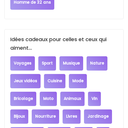
Homme de 32 ans
Idées cadeaux pour celles et ceux qui
aiment...
Voyages
Sport
Musique
Nature
Jeux vidéos
Cuisine
Mode
Bricolage
Moto
Animaux
Vin
Bijoux
Nourriture
Livres
Jardinage