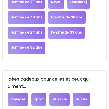
Homme de 23 ans
Neveu
Cousin(e)
Homme de 40 ans
Homme de 36 ans
Homme de 24 ans
Femme de 39 ans
Homme de 32 ans
Idées cadeaux pour celles et ceux qui
aiment...
Voyages
Sport
Musique
Nature