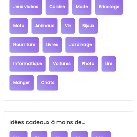
Jeux vidéos
Cuisine
Mode
Bricolage
Moto
Animaux
Vin
Bijoux
Nourriture
Livres
Jardinage
Informatique
Voitures
Photo
Lire
Manger
Chats
Idées cadeaux à moins de...