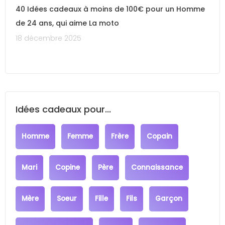
40 Idées cadeaux à moins de 100€ pour un Homme
de 24 ans, qui aime La moto
18 décembre 2025
Idées cadeaux pour...
Homme
Femme
Frère
Copain
Mari
Copine
Père
Connaissance
Mère
Soeur
Fille
Fils
Garçon