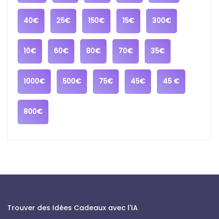
40€
25€
150€
15€
300€
10€
60€
80€
70€
35€
1000€
500€
75€
45€
45 €
800€
Trouver des Idées Cadeaux avec l'IA