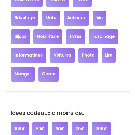
Bricolage
Moto
Animaux
Vin
Bijoux
Nourriture
Livres
Jardinage
Informatique
Voitures
Photo
Lire
Manger
Chats
Idées cadeaux à moins de...
100€
50€
30€
20€
200€