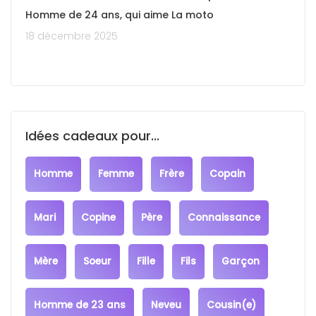
Homme de 24 ans, qui aime La moto
18 décembre 2025
Idées cadeaux pour...
Homme
Femme
Frère
Copain
Mari
Copine
Père
Connaissance
Mère
Soeur
Fille
Fils
Garçon
Homme de 23 ans
Neveu
Cousin(e)