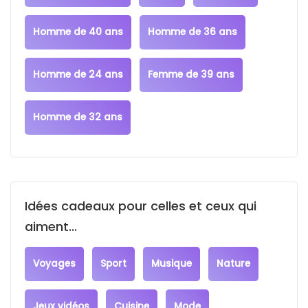
Homme de 40 ans
Homme de 36 ans
Homme de 24 ans
Femme de 39 ans
Homme de 32 ans
Idées cadeaux pour celles et ceux qui
aiment...
Voyages
Sport
Musique
Nature
Jeux vidéos
Cuisine
Mode